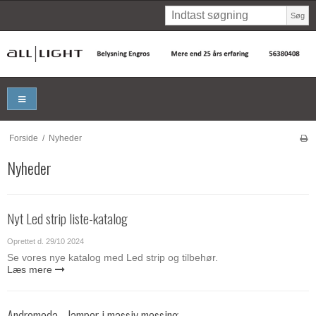
Søg
Forside
/
Nyheder
Nyheder
Nyt Led strip liste-katalog
Oprettet d.
29/10 2024
Se vores nye katalog med Led strip og tilbehør.
Læs mere
Andromeda - lamper i massiv messing